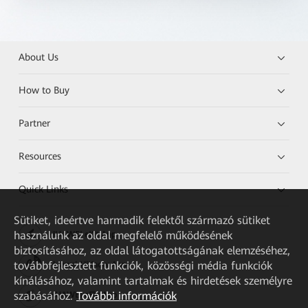
About Us
How to Buy
Partner
Resources
Quick Links
Sütiket, ideértve harmadik felektől származó sütiket
használunk az oldal megfelelő működésének
HUAWEI eKit App
biztosításához, az oldal látogatottságának elemzéséhez,
továbbfejlesztett funkciók, közösségi média funkciók
Huawei HiKnow App
kínálásához, valamint tartalmak és hirdetések személyre
szabásához.
További információk
HUAWEI eFly App