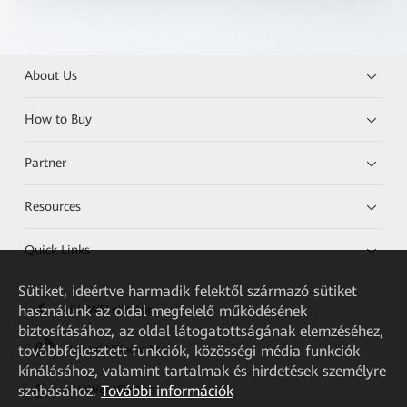
About Us
How to Buy
Partner
Resources
Quick Links
Sütiket, ideértve harmadik felektől származó sütiket
használunk az oldal megfelelő működésének
HUAWEI eKit App
biztosításához, az oldal látogatottságának elemzéséhez,
továbbfejlesztett funkciók, közösségi média funkciók
Huawei HiKnow App
kínálásához, valamint tartalmak és hirdetések személyre
szabásához.
További információk
HUAWEI eFly App