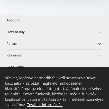
About Us
How to Buy
Partner
Resources
Quick Links
Sütiket, ideértve harmadik felektől származó sütiket
használunk az oldal megfelelő működésének
HUAWEI eKit App
biztosításához, az oldal látogatottságának elemzéséhez,
továbbfejlesztett funkciók, közösségi média funkciók
Huawei HiKnow App
kínálásához, valamint tartalmak és hirdetések személyre
szabásához.
További információk
HUAWEI eFly App