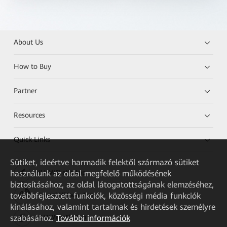
About Us
How to Buy
Partner
Resources
Quick Links
Sütiket, ideértve harmadik felektől származó sütiket
használunk az oldal megfelelő működésének
HUAWEI eKit App
biztosításához, az oldal látogatottságának elemzéséhez,
továbbfejlesztett funkciók, közösségi média funkciók
Huawei HiKnow App
kínálásához, valamint tartalmak és hirdetések személyre
szabásához.
További információk
HUAWEI eFly App