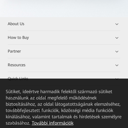
About Us
How to Buy
Partner
Resources
Quick Links
Sütiket, ideértve harmadik felektől származó sütiket
használunk az oldal megfelelő működésének
HUAWEI eKit App
biztosításához, az oldal látogatottságának elemzéséhez,
továbbfejlesztett funkciók, közösségi média funkciók
Huawei HiKnow App
kínálásához, valamint tartalmak és hirdetések személyre
szabásához.
További információk
HUAWEI eFly App