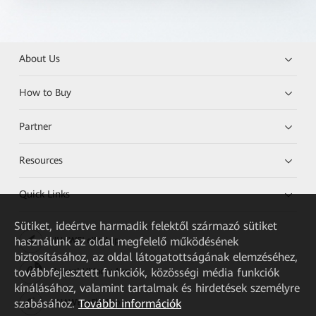
About Us
How to Buy
Partner
Resources
Quick Links
Sütiket, ideértve harmadik felektől származó sütiket
használunk az oldal megfelelő működésének
HUAWEI eKit App
biztosításához, az oldal látogatottságának elemzéséhez,
továbbfejlesztett funkciók, közösségi média funkciók
Huawei HiKnow App
kínálásához, valamint tartalmak és hirdetések személyre
szabásához.
További információk
HUAWEI eFly App