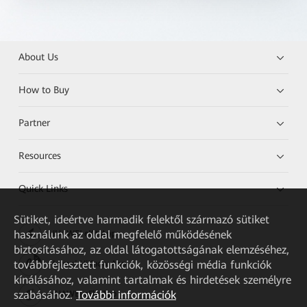
About Us
How to Buy
Partner
Resources
Quick Links
Sütiket, ideértve harmadik felektől származó sütiket
használunk az oldal megfelelő működésének
HUAWEI eKit App
biztosításához, az oldal látogatottságának elemzéséhez,
továbbfejlesztett funkciók, közösségi média funkciók
Huawei HiKnow App
kínálásához, valamint tartalmak és hirdetések személyre
szabásához.
További információk
HUAWEI eFly App