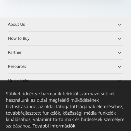
About Us
How to Buy
Partner
Resources
Quick Links
Sütiket, ideértve harmadik felektől származó sütiket
használunk az oldal megfelelő működésének
HUAWEI eKit App
biztosításához, az oldal látogatottságának elemzéséhez,
továbbfejlesztett funkciók, közösségi média funkciók
Huawei HiKnow App
kínálásához, valamint tartalmak és hirdetések személyre
szabásához.
További információk
HUAWEI eFly App