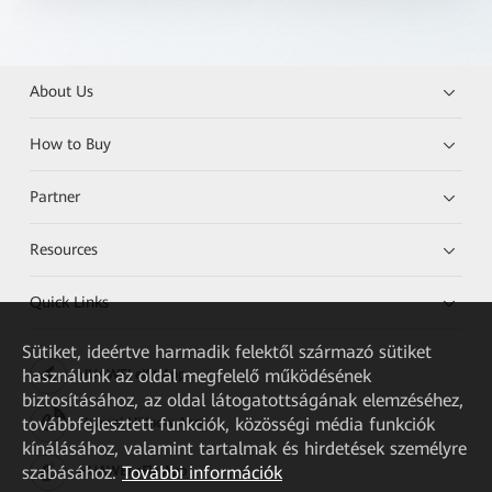
About Us
How to Buy
Partner
Resources
Quick Links
Sütiket, ideértve harmadik felektől származó sütiket
használunk az oldal megfelelő működésének
HUAWEI eKit App
biztosításához, az oldal látogatottságának elemzéséhez,
továbbfejlesztett funkciók, közösségi média funkciók
Huawei HiKnow App
kínálásához, valamint tartalmak és hirdetések személyre
szabásához.
További információk
HUAWEI eFly App