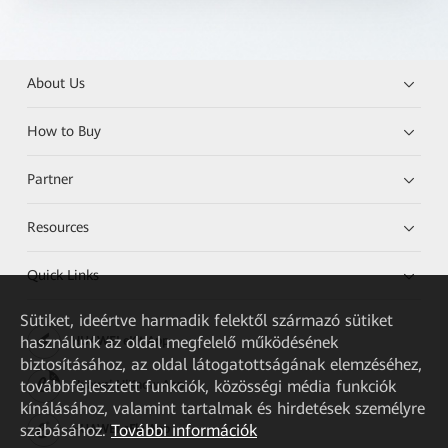
About Us
How to Buy
Partner
Resources
Quick Links
Sütiket, ideértve harmadik felektől származó sütiket
használunk az oldal megfelelő működésének
HUAWEI eKit App
biztosításához, az oldal látogatottságának elemzéséhez,
továbbfejlesztett funkciók, közösségi média funkciók
Huawei HiKnow App
kínálásához, valamint tartalmak és hirdetések személyre
szabásához.
További információk
HUAWEI eFly App