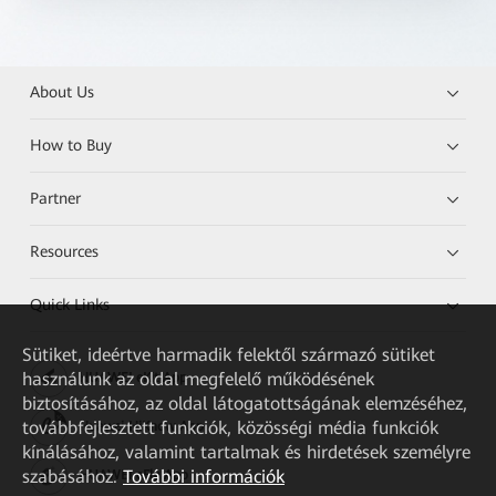
About Us
How to Buy
Partner
Resources
Quick Links
Sütiket, ideértve harmadik felektől származó sütiket
használunk az oldal megfelelő működésének
HUAWEI eKit App
biztosításához, az oldal látogatottságának elemzéséhez,
továbbfejlesztett funkciók, közösségi média funkciók
Huawei HiKnow App
kínálásához, valamint tartalmak és hirdetések személyre
szabásához.
További információk
HUAWEI eFly App