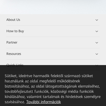
About Us
How to Buy
Partner
Resources
Quick Links
Sütiket, ideértve harmadik felektől származó sütiket
használunk az oldal megfelelő működésének
HUAWEI eKit App
biztosításához, az oldal látogatottságának elemzéséhez,
továbbfejlesztett funkciók, közösségi média funkciók
Huawei HiKnow App
kínálásához, valamint tartalmak és hirdetések személyre
szabásához.
További információk
HUAWEI eFly App