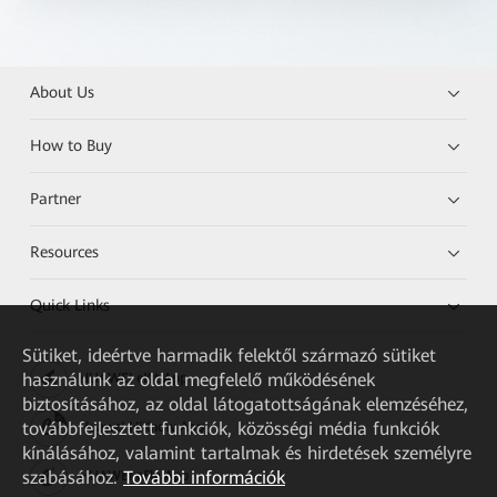
About Us
How to Buy
Partner
Resources
Quick Links
Sütiket, ideértve harmadik felektől származó sütiket
használunk az oldal megfelelő működésének
HUAWEI eKit App
biztosításához, az oldal látogatottságának elemzéséhez,
továbbfejlesztett funkciók, közösségi média funkciók
Huawei HiKnow App
kínálásához, valamint tartalmak és hirdetések személyre
szabásához.
További információk
HUAWEI eFly App