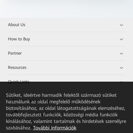
About Us
How to Buy
Partner
Resources
Quick Links
Sütiket, ideértve harmadik felektől származó sütiket
használunk az oldal megfelelő működésének
HUAWEI eKit App
biztosításához, az oldal látogatottságának elemzéséhez,
továbbfejlesztett funkciók, közösségi média funkciók
Huawei HiKnow App
kínálásához, valamint tartalmak és hirdetések személyre
szabásához.
További információk
HUAWEI eFly App