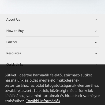
About Us
How to Buy
Partner
Resources
Quick Links
Sütiket, ideértve harmadik felektől származó sütiket
használunk az oldal megfelelő működésének
HUAWEI eKit App
biztosításához, az oldal látogatottságának elemzéséhez,
továbbfejlesztett funkciók, közösségi média funkciók
Huawei HiKnow App
kínálásához, valamint tartalmak és hirdetések személyre
szabásához.
További információk
HUAWEI eFly App