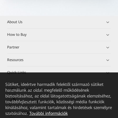
About Us
How to Buy
Partner
Resources
Quick Links
Sütiket, ideértve harmadik felektől származó sütiket
használunk az oldal megfelelő működésének
HUAWEI eKit App
biztosításához, az oldal látogatottságának elemzéséhez,
továbbfejlesztett funkciók, közösségi média funkciók
Huawei HiKnow App
kínálásához, valamint tartalmak és hirdetések személyre
szabásához.
További információk
HUAWEI eFly App