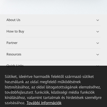
About Us
How to Buy
Partner
Resources
Quick Links
Sütiket, ideértve harmadik felektől származó sütiket
használunk az oldal megfelelő működésének
HUAWEI eKit App
biztosításához, az oldal látogatottságának elemzéséhez,
továbbfejlesztett funkciók, közösségi média funkciók
Huawei HiKnow App
kínálásához, valamint tartalmak és hirdetések személyre
szabásához.
További információk
HUAWEI eFly App