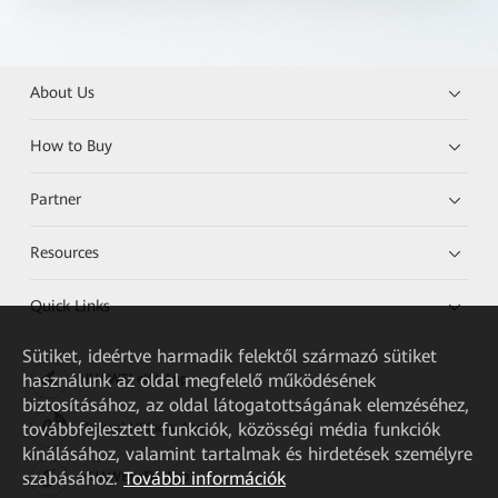
About Us
How to Buy
Partner
Resources
Quick Links
Sütiket, ideértve harmadik felektől származó sütiket
használunk az oldal megfelelő működésének
HUAWEI eKit App
biztosításához, az oldal látogatottságának elemzéséhez,
továbbfejlesztett funkciók, közösségi média funkciók
Huawei HiKnow App
kínálásához, valamint tartalmak és hirdetések személyre
szabásához.
További információk
HUAWEI eFly App