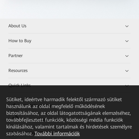
About Us
How to Buy
Partner
Resources
Quick Links
Sütiket, ideértve harmadik felektől származó sütiket
használunk az oldal megfelelő működésének
HUAWEI eKit App
biztosításához, az oldal látogatottságának elemzéséhez,
továbbfejlesztett funkciók, közösségi média funkciók
Huawei HiKnow App
kínálásához, valamint tartalmak és hirdetések személyre
szabásához.
További információk
HUAWEI eFly App