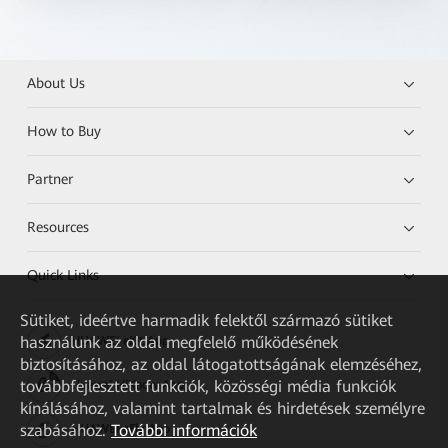
About Us
How to Buy
Partner
Resources
Quick Links
Sütiket, ideértve harmadik felektől származó sütiket
használunk az oldal megfelelő működésének
HUAWEI eKit App
biztosításához, az oldal látogatottságának elemzéséhez,
továbbfejlesztett funkciók, közösségi média funkciók
Huawei HiKnow App
kínálásához, valamint tartalmak és hirdetések személyre
szabásához.
További információk
HUAWEI eFly App