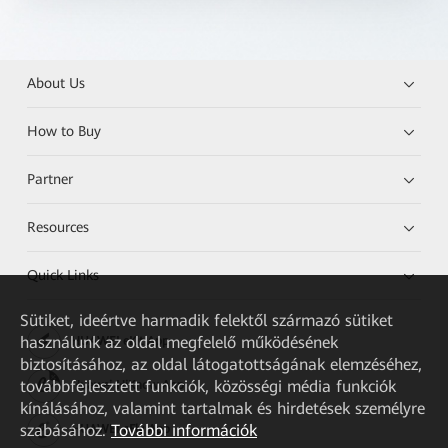
About Us
How to Buy
Partner
Resources
Quick Links
Sütiket, ideértve harmadik felektől származó sütiket
használunk az oldal megfelelő működésének
HUAWEI eKit App
biztosításához, az oldal látogatottságának elemzéséhez,
továbbfejlesztett funkciók, közösségi média funkciók
Huawei HiKnow App
kínálásához, valamint tartalmak és hirdetések személyre
szabásához.
További információk
HUAWEI eFly App