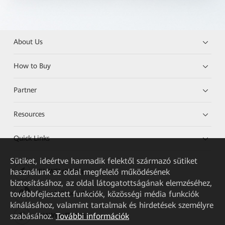
About Us
How to Buy
Partner
Resources
Quick Links
Sütiket, ideértve harmadik felektől származó sütiket
használunk az oldal megfelelő működésének
HUAWEI eKit App
biztosításához, az oldal látogatottságának elemzéséhez,
továbbfejlesztett funkciók, közösségi média funkciók
Huawei HiKnow App
kínálásához, valamint tartalmak és hirdetések személyre
szabásához.
További információk
HUAWEI eFly App