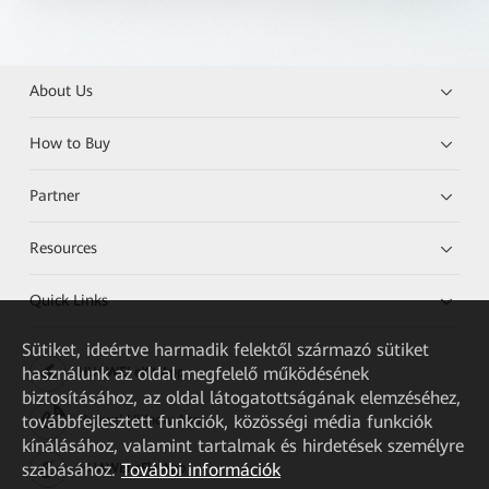
About Us
How to Buy
Partner
Resources
Quick Links
Sütiket, ideértve harmadik felektől származó sütiket
használunk az oldal megfelelő működésének
HUAWEI eKit App
biztosításához, az oldal látogatottságának elemzéséhez,
továbbfejlesztett funkciók, közösségi média funkciók
Huawei HiKnow App
kínálásához, valamint tartalmak és hirdetések személyre
szabásához.
További információk
HUAWEI eFly App