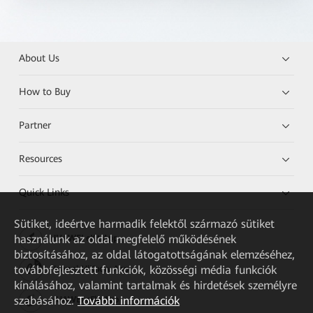
About Us
How to Buy
Partner
Resources
Quick Links
Sütiket, ideértve harmadik felektől származó sütiket
használunk az oldal megfelelő működésének
HUAWEI eKit App
biztosításához, az oldal látogatottságának elemzéséhez,
továbbfejlesztett funkciók, közösségi média funkciók
Huawei HiKnow App
kínálásához, valamint tartalmak és hirdetések személyre
szabásához.
További információk
HUAWEI eFly App