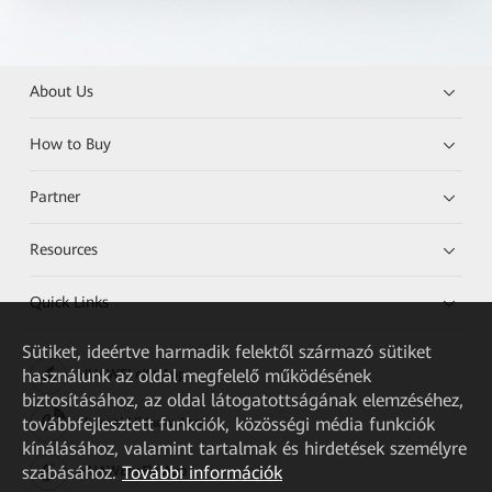
About Us
How to Buy
Partner
Resources
Quick Links
Sütiket, ideértve harmadik felektől származó sütiket
használunk az oldal megfelelő működésének
HUAWEI eKit App
biztosításához, az oldal látogatottságának elemzéséhez,
továbbfejlesztett funkciók, közösségi média funkciók
Huawei HiKnow App
kínálásához, valamint tartalmak és hirdetések személyre
szabásához.
További információk
HUAWEI eFly App