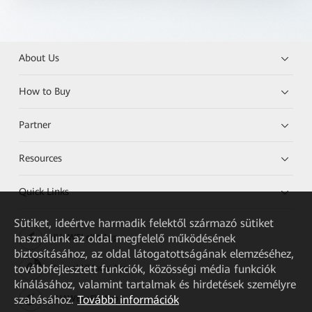
About Us
How to Buy
Partner
Resources
Quick Links
Sütiket, ideértve harmadik felektől származó sütiket
használunk az oldal megfelelő működésének
HUAWEI eKit App
biztosításához, az oldal látogatottságának elemzéséhez,
továbbfejlesztett funkciók, közösségi média funkciók
Huawei HiKnow App
kínálásához, valamint tartalmak és hirdetések személyre
szabásához.
További információk
HUAWEI eFly App