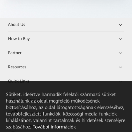
About Us
How to Buy
Partner
Resources
Quick Links
Sütiket, ideértve harmadik felektől származó sütiket
használunk az oldal megfelelő működésének
HUAWEI eKit App
biztosításához, az oldal látogatottságának elemzéséhez,
továbbfejlesztett funkciók, közösségi média funkciók
Huawei HiKnow App
kínálásához, valamint tartalmak és hirdetések személyre
szabásához.
További információk
HUAWEI eFly App