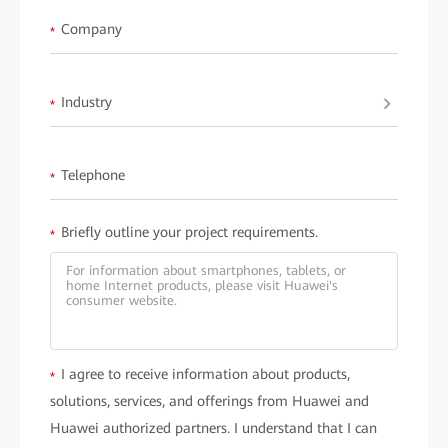
流，提升會議效率。
Company
*
•
靈活應用
：支持無線投影，方便隨時隨地分享內容，讓使用更加
靈活自如。
Industry
*
•
強大音效
：提供沉浸式立體聲音效，無論房間大小，都能確保每
位客人都能清晰聆聽。
Telephone
*
無論是哪種應用場景，Huawei IdeaPresence 都能助力酒店提供無
與倫比的高效服務和視聽享受，提升整體客戶體驗。
Briefly outline your project requirements.
*
產品特色
• 138 吋巨型 4K 顯示屏：提供高精度畫質和 85% BT.2020 色域，
適合高端視覺效果需求。
• 內置高品質立體聲喇叭：覆蓋60Hz 至 20kHz 頻率範圍，音質清
I agree to receive information about products,
晰震撼，提升宴會、會議和娛樂體驗。
*
solutions, services, and offerings from Huawei and
• 先進 flip-chip COB 技術：低能耗設計，保持較低運行溫度，保
Huawei authorized partners. I understand that I can
障長時間穩定運行。