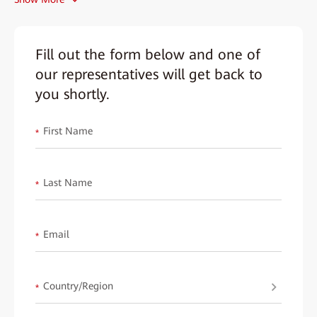
•
宴會廳及會議室
：無論是商務會議、婚禮宴會還是其他大型活
動，138 吋巨屏讓所有賓客都能享受高質量的內容展示，提升體
Fill out the form below and one of
驗。
our representatives will get back to
•
休閒娛樂區
：為酒店休閒區域增添魅力，提供沉浸式的視覺和聽
you shortly.
覺享受，讓客人感受到如影院般的震撼。
•
多功能活動廳
：舉辦企業活動、產品發布會或展覽，無論是文字
First Name
*
還是視覺效果都能清晰呈現，保證活動成功。
•
遠程會議及視訊通話
：4K 解析度和高清音效使得遠程視頻會議
Last Name
*
更加流暢，無論是跨國企業會議還是私人視頻通話，都能提供最佳
體驗。
Email
*
解決酒店場景痛點
•
實時互動
：通過 4K 超高清顯示，讓每位觀眾都能清晰看到每個
細節，提升參與度和滿意度。
Country/Region
*
•
雙屏顯示
：允許同時展示多媒體資料和即時反饋，促進互動交