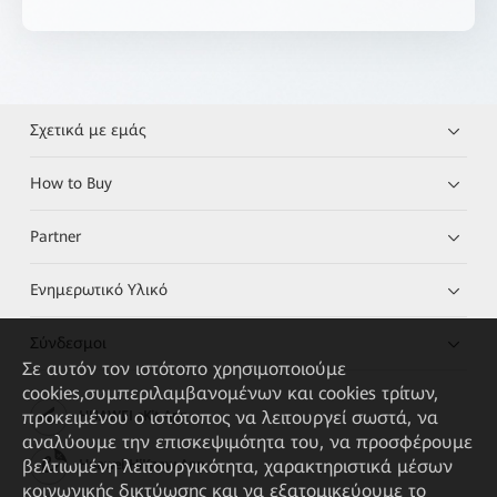
Σχετικά με εμάς
How to Buy
Partner
Ενημερωτικό Υλικό
Σύνδεσμοι
Σε αυτόν τον ιστότοπο χρησιμοποιούμε
cookies,συμπεριλαμβανομένων και cookies τρίτων,
προκειμένου ο ιστότοπος να λειτουργεί σωστά, να
HUAWEI eKit App
αναλύουμε την επισκεψιμότητα του, να προσφέρουμε
βελτιωμένη λειτουργικότητα, χαρακτηριστικά μέσων
Huawei HiKnow App
κοινωνικής δικτύωσης και να εξατομικεύουμε το