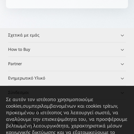
Σχετικά με εμάς
How to Buy
Partner
Ενημερωτικό Υλικό
Σύνδεσμοι
Σε αυτόν τον ιστότοπο χρησιμοποιούμε
cookies,συμπεριλαμβανομένων και cookies τρίτων,
προκειμένου ο ιστότοπος να λειτουργεί σωστά, να
HUAWEI eKit App
αναλύουμε την επισκεψιμότητα του, να προσφέρουμε
βελτιωμένη λειτουργικότητα, χαρακτηριστικά μέσων
Huawei HiKnow App
κοινωνικής δικτύωσης και να εξατομικεύουμε το