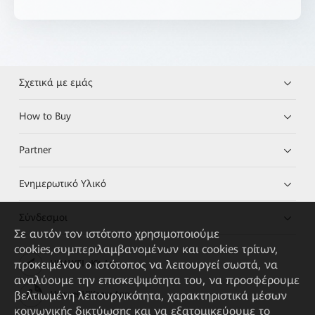
Σχετικά με εμάς
How to Buy
Partner
Ενημερωτικό Υλικό
Σύνδεσμοι
Σε αυτόν τον ιστότοπο χρησιμοποιούμε
cookies,συμπεριλαμβανομένων και cookies τρίτων,
προκειμένου ο ιστότοπος να λειτουργεί σωστά, να
HUAWEI eKit App
αναλύουμε την επισκεψιμότητα του, να προσφέρουμε
βελτιωμένη λειτουργικότητα, χαρακτηριστικά μέσων
Huawei HiKnow App
κοινωνικής δικτύωσης και να εξατομικεύουμε το