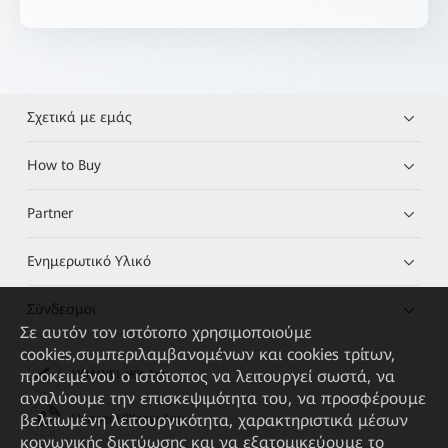
Σχετικά με εμάς
How to Buy
Partner
Ενημερωτικό Υλικό
Σύνδεσμοι
Σε αυτόν τον ιστότοπο χρησιμοποιούμε
cookies,συμπεριλαμβανομένων και cookies τρίτων,
προκειμένου ο ιστότοπος να λειτουργεί σωστά, να
HUAWEI eKit App
αναλύουμε την επισκεψιμότητα του, να προσφέρουμε
βελτιωμένη λειτουργικότητα, χαρακτηριστικά μέσων
Huawei HiKnow App
κοινωνικής δικτύωσης και να εξατομικεύουμε το