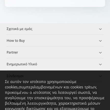
Σχετικά με εμάς
How to Buy
Partner
Ενημερωτικό Υλικό
Σύνδεσμοι
Σε αυτόν τον ιστότοπο χρησιμοποιούμε
cookies,συμπεριλαμβανομένων και cookies τρίτων,
προκειμένου ο ιστότοπος να λειτουργεί σωστά, να
HUAWEI eKit App
αναλύουμε την επισκεψιμότητα του, να προσφέρουμε
βελτιωμένη λειτουργικότητα, χαρακτηριστικά μέσων
Huawei HiKnow App
κοινωνικής δικτύωσης και να εξατομικεύουμε το