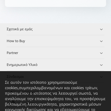
Σχετικά με εμάς
How to Buy
Partner
Ενημερωτικό Υλικό
Σύνδεσμοι
Σε αυτόν τον ιστότοπο χρησιμοποιούμε
cookies,συμπεριλαμβανομένων και cookies τρίτων,
προκειμένου ο ιστότοπος να λειτουργεί σωστά, να
HUAWEI eKit App
αναλύουμε την επισκεψιμότητα του, να προσφέρουμε
βελτιωμένη λειτουργικότητα, χαρακτηριστικά μέσων
Huawei HiKnow App
κοινωνικής δικτύωσης και να εξατομικεύουμε το