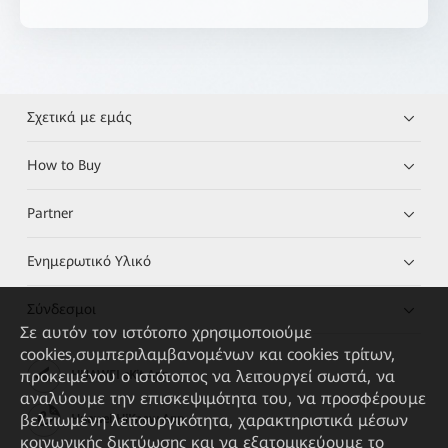
Σχετικά με εμάς
How to Buy
Partner
Ενημερωτικό Υλικό
Σύνδεσμοι
Σε αυτόν τον ιστότοπο χρησιμοποιούμε
cookies,συμπεριλαμβανομένων και cookies τρίτων,
προκειμένου ο ιστότοπος να λειτουργεί σωστά, να
HUAWEI eKit App
αναλύουμε την επισκεψιμότητα του, να προσφέρουμε
βελτιωμένη λειτουργικότητα, χαρακτηριστικά μέσων
Huawei HiKnow App
κοινωνικής δικτύωσης και να εξατομικεύουμε το