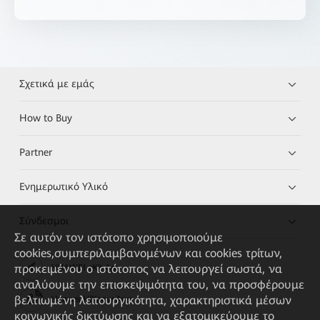
Σχετικά με εμάς
How to Buy
Partner
Ενημερωτικό Υλικό
Σύνδεσμοι
Σε αυτόν τον ιστότοπο χρησιμοποιούμε
cookies,συμπεριλαμβανομένων και cookies τρίτων,
προκειμένου ο ιστότοπος να λειτουργεί σωστά, να
HUAWEI eKit App
αναλύουμε την επισκεψιμότητα του, να προσφέρουμε
βελτιωμένη λειτουργικότητα, χαρακτηριστικά μέσων
Huawei HiKnow App
κοινωνικής δικτύωσης και να εξατομικεύουμε το