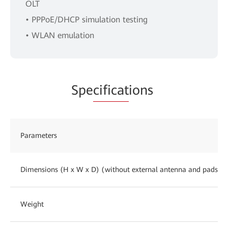
OLT
• PPPoE/DHCP simulation testing
• WLAN emulation
Spe
cificat
ions
Parameters
Dimensions (H x W x D) (without external antenna and pads)
Weight