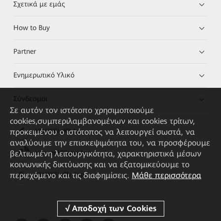
Σχετικά με εμάς
How to Buy
Partner
Ενημερωτικό Υλικό
Σύνδεσμοι
Σε αυτόν τον ιστότοπο χρησιμοποιούμε
cookies,συμπεριλαμβανομένων και cookies τρίτων,
προκειμένου ο ιστότοπος να λειτουργεί σωστά, να
HUAWEI eKit App
αναλύουμε την επισκεψιμότητα του, να προσφέρουμε
βελτιωμένη λειτουργικότητα, χαρακτηριστικά μέσων
Huawei HiKnow App
κοινωνικής δικτύωσης και να εξατομικεύουμε το
περιεχόμενο και τις διαφημίσεις.
Μάθε περισσότερα
HUAWEI eFly App