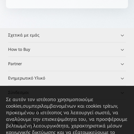
Σχετικά με εμάς
How to Buy
Partner
Ενημερωτικό Υλικό
Σύνδεσμοι
Σε αυτόν τον ιστότοπο χρησιμοποιούμε
cookies,συμπεριλαμβανομένων και cookies τρίτων,
προκειμένου ο ιστότοπος να λειτουργεί σωστά, να
HUAWEI eKit App
αναλύουμε την επισκεψιμότητα του, να προσφέρουμε
βελτιωμένη λειτουργικότητα, χαρακτηριστικά μέσων
Huawei HiKnow App
κοινωνικής δικτύωσης και να εξατομικεύουμε το