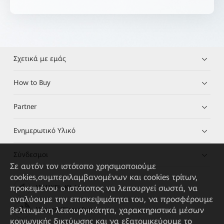
Σχετικά με εμάς
How to Buy
Partner
Ενημερωτικό Υλικό
Σύνδεσμοι
Σε αυτόν τον ιστότοπο χρησιμοποιούμε
cookies,συμπεριλαμβανομένων και cookies τρίτων,
προκειμένου ο ιστότοπος να λειτουργεί σωστά, να
HUAWEI eKit App
αναλύουμε την επισκεψιμότητα του, να προσφέρουμε
βελτιωμένη λειτουργικότητα, χαρακτηριστικά μέσων
Huawei HiKnow App
κοινωνικής δικτύωσης και να εξατομικεύουμε το