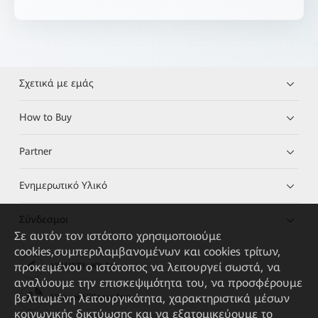
Σχετικά με εμάς
How to Buy
Partner
Ενημερωτικό Υλικό
Σύνδεσμοι
Σε αυτόν τον ιστότοπο χρησιμοποιούμε
cookies,συμπεριλαμβανομένων και cookies τρίτων,
προκειμένου ο ιστότοπος να λειτουργεί σωστά, να
HUAWEI eKit App
αναλύουμε την επισκεψιμότητα του, να προσφέρουμε
βελτιωμένη λειτουργικότητα, χαρακτηριστικά μέσων
Huawei HiKnow App
κοινωνικής δικτύωσης και να εξατομικεύουμε το