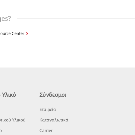
ges?
ource Center
 Υλικό
Σύνδεσμοι
ς
Εταιρεία
τικού Υλικού
Καταναλωτικά
o
Carrier