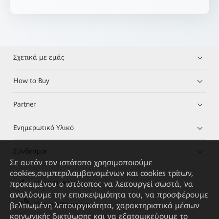
Σχετικά με εμάς
How to Buy
Partner
Ενημερωτικό Υλικό
Σύνδεσμοι
Σε αυτόν τον ιστότοπο χρησιμοποιούμε
cookies,συμπεριλαμβανομένων και cookies τρίτων,
προκειμένου ο ιστότοπος να λειτουργεί σωστά, να
HUAWEI eKit App
αναλύουμε την επισκεψιμότητα του, να προσφέρουμε
βελτιωμένη λειτουργικότητα, χαρακτηριστικά μέσων
Huawei HiKnow App
κοινωνικής δικτύωσης και να εξατομικεύουμε το