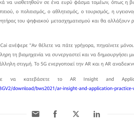
κά να υιοθετηθούν σε ένα ευρύ φάσμα τομέων, όπως η βι
πιτιού, ο πολιτισμός, ο αθλητισμός, ο τουρισμός, η υγειον
νητήρας του ψηφιακού μετασχηματισμού και θα αλλάξουν ρ
. Cai ανέφερε
Αν θέλετε να πάτε γρήγορα, πηγαίνετε μόνοι.
κληρη τη βιομηχανία να συνεργαστεί και να δημιουργήσει μ
λληλη στιγμή. Το 5G ενεργοποιεί την AR και η AR αναδεικν
τε να κατεβάσετε το AR Insight and Applica
BGV2/download/bws2021/ar-insight-and-application-practice-