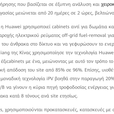
ήρησης που βασίζεται σε έξυπνη ανάλυση και
χειρο
γασίας μειώνεται από 20 ημέρες σε 2 ώρες, βελτιών
 η Huawei χρησιμοποιεί cabinets αντί για δωμάτια και
οχής ηλεκτρικού ρεύματος off-grid fuel-removal για
 του άνθρακα στο δίκτυο και να γεφυρώσουν το ενερ
ejiang της Κίνας χρησιμοποίησε την τεχνολογία Huaw
έξιcabinets με ένα, μειώνοντας με αυτό τον τρόπο 
ακή απόδοση του site από 85% σε 96%. Επίσης, υιοθ
η μοναδική τεχνολογία iPV βοηθά στην παραγωγή 20%
Φ/Β να γίνουν η κύρια πηγή τροφοδοσίας ενέργειας γ
ακα κατά 8 τόνους ανά site ετησίως.
ers, χρησιμοποιούνται προκατασκευές, κατασκευές με