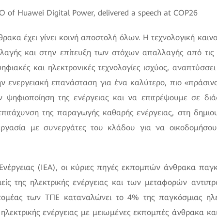
O of Huawei Digital Power, delivered a speech at COP26
ρακα έχει γίνει κοινή αποστολή όλων. Η τεχνολογική καινο
λλαγής και στην επίτευξη των στόχων απαλλαγής από τις
φιακές και ηλεκτρονικές τεχνολογίες ισχύος, αναπτύσσει
ν ενεργειακή επανάσταση για ένα καλύτερο, πιο «πράσινο»
ην ψηφιοποίηση της ενέργειας και να επιτρέψουμε σε δι
επιτάχυνση της παραγωγής καθαρής ενέργειας, στη δημιου
 εργασία με συνεργάτες του κλάδου για να οικοδομήσο
έργειας (IEA), οι κύριες πηγές εκπομπών άνθρακα παγκο
ομείς της ηλεκτρικής ενέργειας και των μεταφορών αντ
ομέας των ΤΠΕ καταναλώνει το 4% της παγκόσμιας ηλεκτ
ηλεκτρικής ενέργειας με μειωμένες εκπομπές άνθρακα και