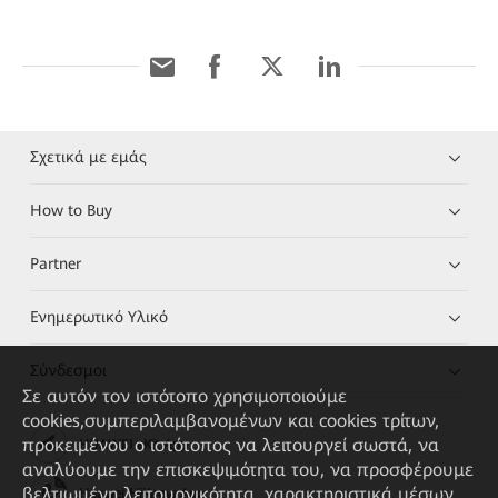
Σχετικά με εμάς
How to Buy
Partner
Ενημερωτικό Υλικό
Σύνδεσμοι
Σε αυτόν τον ιστότοπο χρησιμοποιούμε
cookies,συμπεριλαμβανομένων και cookies τρίτων,
προκειμένου ο ιστότοπος να λειτουργεί σωστά, να
HUAWEI eKit App
αναλύουμε την επισκεψιμότητα του, να προσφέρουμε
βελτιωμένη λειτουργικότητα, χαρακτηριστικά μέσων
Huawei HiKnow App