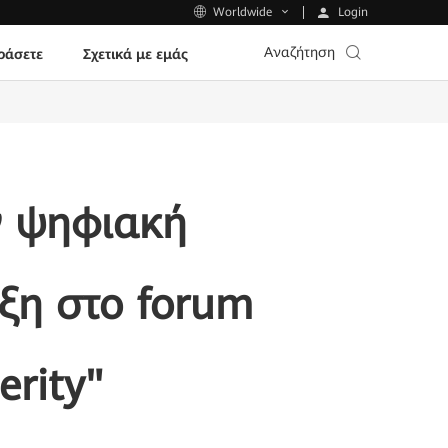
Login
Worldwide
Αναζήτηση
ράσετε
Σχετικά με εμάς
ν ψηφιακή
ξη στο forum
erity"