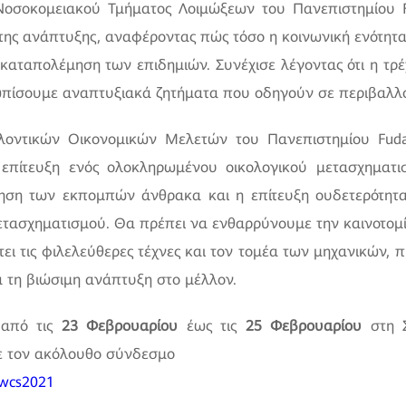
οσοκομειακού Τμήματος Λοιμώξεων του Πανεπιστημίου F
ης ανάπτυξης, αναφέροντας πώς τόσο η κοινωνική ενότητα
ην καταπολέμηση των επιδημιών. Συνέχισε λέγοντας ότι η τ
ετωπίσουμε αναπτυξιακά ζητήματα που οδηγούν σε περιβαλλ
λοντικών Οικονομικών Μελετών του Πανεπιστημίου Fudan
ν επίτευξη ενός ολοκληρωμένου οικολογικού μετασχηματισ
ση των εκπομπών άνθρακα και η επίτευξη ουδετερότητα
μετασχηματισμού. Θα πρέπει να ενθαρρύνουμε την καινοτομ
ει τις φιλελεύθερες τέχνες και τον τομέα των μηχανικών, 
 τη βιώσιμη ανάπτυξη στο μέλλον.
 από τις
23 Φεβρουαρίου
έως τις
25 Φεβρουαρίου
στη Σ
τε τον ακόλουθο σύνδεσμο
mwcs2021