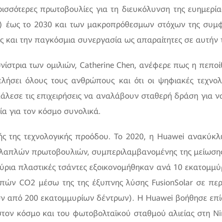
ερισσότερες πρωτοβουλίες για τη διευκόλυνση της ευημερί
 έως το 2030 και των μακροπρόθεσμων στόχων της συμφω
ς και την παγκόσμια συνεργασία ως απαραίτητες σε αυτήν τ
νίστρια των ομιλιών, Catherine Chen, ανέφερε πως η πεποίθ
φελήσει όλους τους ανθρώπους και ότι οι ψηφιακές τεχνο
λεσε τις επιχειρήσεις να αναλάβουν σταθερή δράση για ν
α για τον κόσμο συνολικά.
ς της τεχνολογικής προόδου. Το 2020, η Huawei ανακύκλ
λαπλών πρωτοβουλιών, συμπεριλαμβανομένης της μείωσης
ύρια πλαστικές τσάντες εξοικονομήθηκαν ανά 10 εκατομμύ
ών CO2 μέσω της της έξυπνης λύσης FusionSolar σε περι
ων από 200 εκατομμυρίων δέντρων). Η Huawei βοήθησε επί
ν κόσμο και του φωτοβολταϊκού σταθμού αλιείας στη Νing