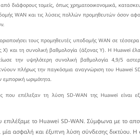
 από διάφορους τομείς, όπως χρηματοοικονομικά, κατασκε
δομής WAN και τις λύσεις πολλών προμηθευτών όσον αφορ
ν.
ηγοριοποιήσει τους προμηθευτές υποδομής WAN σε τέσσερα
ας X) και τη συνολική βαθμολογία (άξονας Υ). Η Huawei έ
μείωσε την υψηλότερη συνολική βαθμολογία 4,9/5 αστε
κνύουν πλήρως την παγκόσμια αναγνώριση του Huawei S
ν εμπορική ωριμότητα.
ς που επέλεξαν τη λύση SD-WAN της Huawei είναι εξαι
υ επιλέξαμε το Huawei SD-WAN. Σύμφωνα με το απο
 μία ασφαλή και έξυπνη λύση σύνδεσης δικτύου. Η