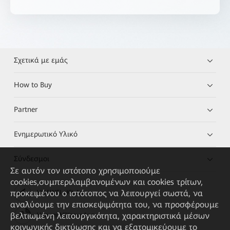
Σχετικά με εμάς
How to Buy
Partner
Ενημερωτικό Υλικό
Σύνδεσμοι
Σε αυτόν τον ιστότοπο χρησιμοποιούμε
cookies,συμπεριλαμβανομένων και cookies τρίτων,
προκειμένου ο ιστότοπος να λειτουργεί σωστά, να
HUAWEI eKit App
αναλύουμε την επισκεψιμότητα του, να προσφέρουμε
βελτιωμένη λειτουργικότητα, χαρακτηριστικά μέσων
Huawei HiKnow App
κοινωνικής δικτύωσης και να εξατομικεύουμε το