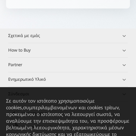
Σχετικά με εμάς
How to Buy
Partner
Ενημερωτικό Υλικό
Σύνδεσμοι
Σε αυτόν τον ιστότοπο χρησιμοποιούμε
cookies,συμπεριλαμβανομένων και cookies τρίτων,
προκειμένου ο ιστότοπος να λειτουργεί σωστά, να
HUAWEI eKit App
αναλύουμε την επισκεψιμότητα του, να προσφέρουμε
βελτιωμένη λειτουργικότητα, χαρακτηριστικά μέσων
Huawei HiKnow App
κοινωνικής δικτύωσης και να εξατομικεύουμε το