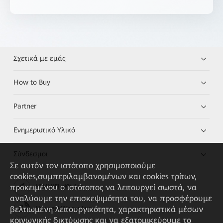
Σχετικά με εμάς
How to Buy
Partner
Ενημερωτικό Υλικό
Σύνδεσμοι
Σε αυτόν τον ιστότοπο χρησιμοποιούμε
cookies,συμπεριλαμβανομένων και cookies τρίτων,
προκειμένου ο ιστότοπος να λειτουργεί σωστά, να
HUAWEI eKit App
αναλύουμε την επισκεψιμότητα του, να προσφέρουμε
βελτιωμένη λειτουργικότητα, χαρακτηριστικά μέσων
Huawei HiKnow App
κοινωνικής δικτύωσης και να εξατομικεύουμε το